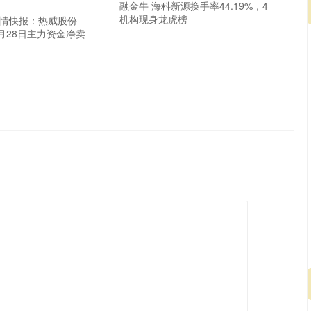
融金牛 海科新源换手率44.19%，4
机构现身龙虎榜
行情快报：热威股份
）5月28日主力资金净卖