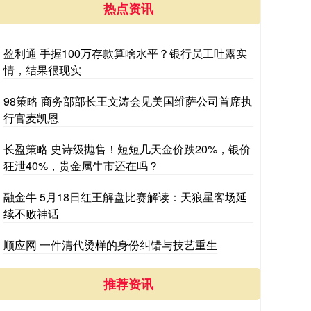
热点资讯
盈利通 手握100万存款算啥水平？银行员工吐露实
情，结果很现实
98策略 商务部部长王文涛会见美国维萨公司首席执
行官麦凯恩
长盈策略 史诗级抛售！短短几天金价跌20%，银价
狂泄40%，贵金属牛市还在吗？
融金牛 5月18日红王解盘比赛解读：天狼星客场延
续不败神话
顺应网 一件清代烫样的身份纠错与技艺重生
推荐资讯