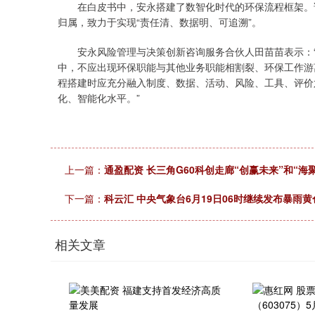
在白皮书中，安永搭建了数智化时代的环保流程框架。该
归属，致力于实现“责任清、数据明、可追溯”。
安永风险管理与决策创新咨询服务合伙人田苗苗表示：“
中，不应出现环保职能与其他业务职能相割裂、环保工作游
程搭建时应充分融入制度、数据、活动、风险、工具、评价
化、智能化水平。”
上证指数
3906.52
80
0.83%
6.16
0.1
上一篇：
通盈配资 长三角G60科创走廊“创赢未来”和“
下一篇：
科云汇 中央气象台6月19日06时继续发布暴雨
相关文章