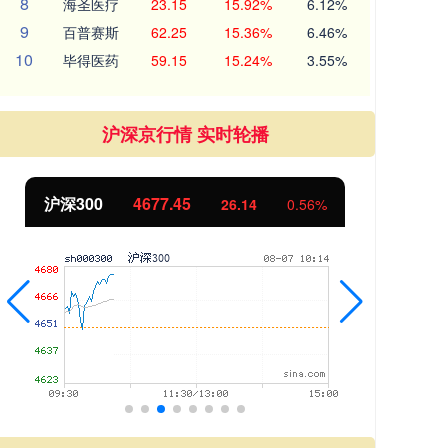
8
海圣医疗
23.15
15.92%
6.12%
9
百普赛斯
62.25
15.36%
6.46%
10
毕得医药
59.15
15.24%
3.55%
沪深京行情 实时轮播
沪深300
4677.45
北
26.14
0.56%